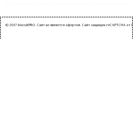
© 2017 biscuitPRO. Сайт не является офертой. Сайт защищен reCAPTCHA от 
Уведомление о Cookie
Мы используем файлы cookie для обеспечения удобного
использования вами нашего веб-сайта. Если вы продолжите
пользоваться этим ресурсом, мы будем считать, что вы им
довольны.
Да, Я Согласен